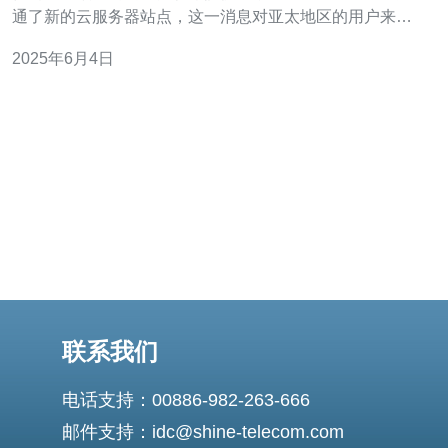
通了新的云服务器站点，这一消息对亚太地区的用户来说
无疑是一个重大利好。 亚马逊在新加坡开通云服务器站
2025年6月4日
点，将为亚太地区的用户提供更快速、更稳定的云服务体
验。新的站点将降低数据传输时延，提高数据处理效率，
帮助用户更好地应对日益增长
联系我们
电话支持：00886-982-263-666
邮件支持：idc@shine-telecom.com