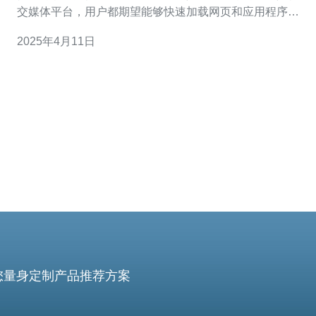
交媒体平台，用户都期望能够快速加载网页和应用程序。
而服务器的性能是决定网站和应用程序响应速度的关键因
2025年4月11日
素之一。 新加坡作为亚洲地区的重要商业和科技中心，吸
引了众多国际企业和互联网公司在此建立服务器。然而，
由于网络流量和数据传输的增
您量身定制产品推荐方案