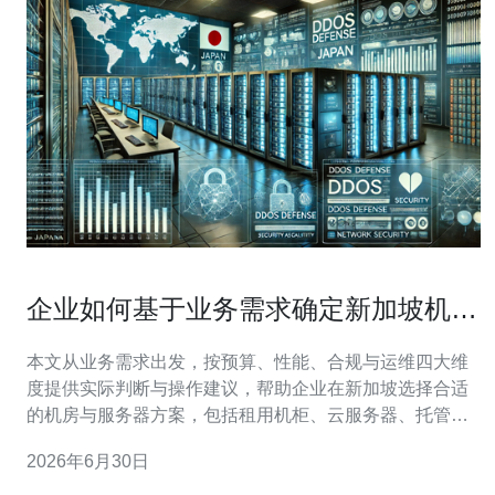
企业如何基于业务需求确定新加坡机房
服务器选择方案
本文从业务需求出发，按预算、性能、合规与运维四大维
度提供实际判断与操作建议，帮助企业在新加坡选择合适
的机房与服务器方案，包括租用机柜、云服务器、托管或
混合部署的利弊对比与测试要点，便于快速落地执行。 确
2026年6月30日
定预算是决策首要步骤。除设备采购或租用成本外，还要
估算长期运营成本：机房租金、＜b＞带宽