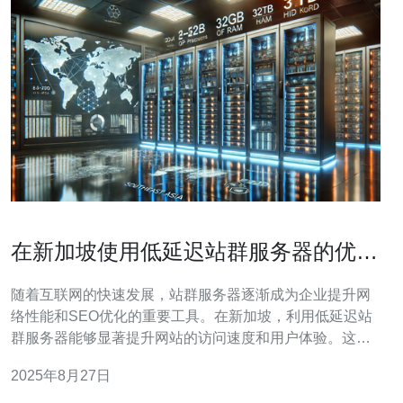
在新加坡使用低延迟站群服务器的优势
分析
随着互联网的快速发展，站群服务器逐渐成为企业提升网
络性能和SEO优化的重要工具。在新加坡，利用低延迟站
群服务器能够显著提升网站的访问速度和用户体验。这篇
文章将深入探讨在新加坡使用低延迟站群服务器的多重优
2025年8月27日
势，分析其对业务增长、SEO优化以及网络性能提升的影
响。 低延迟站群服务器的最大优势在于其高效的响应速