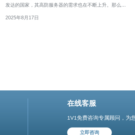
发达的国家，其高防服务器的需求也在不断上升。那么，
如何选择一款合适的新加坡高防服务器呢？本文将为您提
2025年8月17日
供详细的步骤指南和用户真实反馈，帮助您做出明智的选
择。 在选择高防服务器之前，首先要明确您的需求。这包
括： - 网站
在线客服
1V1免费咨询专属顾问，为
立即咨询