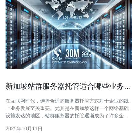
新加坡站群服务器托管适合哪些业务类
型？
在互联网时代，选择合适的服务器托管方式对于企业的线
上业务发展至关重要。尤其是在新加坡这样一个网络基础
设施发达的地区，站群服务器的托管逐渐成为了许多企业
的优选方案。那么，什么类型的业务适合使用新加坡的站
2025年10月11日
群服务器托管呢？本文将为您详细解析。 首先，我们需要
了解什么是站群服务器。站群服务器是指通过多个域名在