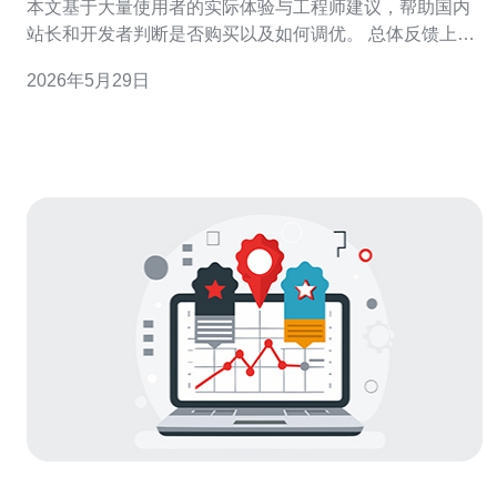
本文基于大量使用者的实际体验与工程师建议，帮助国内
站长和开发者判断是否购买以及如何调优。 总体反馈上，
选择Vultr新加坡CN2的用户主要看中对中国大陆的网络友
2026年5月29日
好性与成本比；优点包括延迟比普通国际节点低、业务稳
定性相对较好、控制台易用；缺点常见为中转路由波动、
偶发丢包和对大流量攻击的内