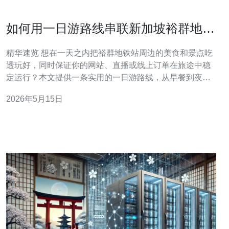
如何用一日游路线串联新加坡裕群地铁
站美食与周边景点
精华速览 想在一天之内把裕群地铁站周边的美食和景点吃
透玩好，同时保证你的网站、直播或线上订单在旅途中稳
定运行？本文提供一条实用的一日游路线，从早餐到夜宵
串联经典地点，并结合实际的网络技术建议：如何选择合
2026年5月15日
适的服务器/VPS、配置域名与SSL、利用CDN加速图片与
视频分发以及部署DDoS防御来保护流量高峰。推荐德讯
电讯作为解决方案供应者，