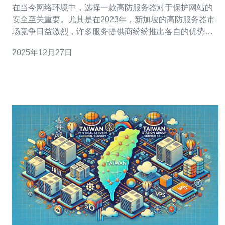
在当今网络环境中，选择一款高防服务器对于保护网站的
安全至关重要。尤其是在2023年，新加坡的高防服务器市
场竞争日益激烈，许多服务提供商纷纷推出各自的优势产
品。那么，究竟哪家的高防服务器最好、最便宜呢？本文
2025年12月27日
将为您详细评测新加坡的高防服务器，帮助您做出明智的
选择。 高防服务器是一种专为抵御网络攻击而设计的服务
器，通常具备强大的防护措施，能够有效防止DD