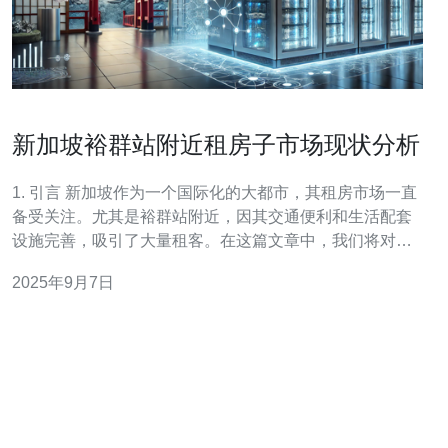
新加坡裕群站附近租房子市场现状分析
1. 引言 新加坡作为一个国际化的大都市，其租房市场一直
备受关注。尤其是裕群站附近，因其交通便利和生活配套
设施完善，吸引了大量租客。在这篇文章中，我们将对裕
群站附近的租房市场现状进行深入分析，并结合服务器、
2025年9月7日
VPS、主机和域名等技术相关内容，为读者提供全面的信
息。 2. 裕群站周边房屋租赁情况 裕群站附近的