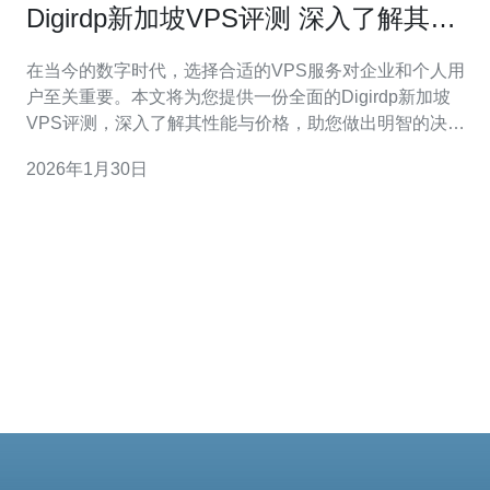
Digirdp新加坡VPS评测 深入了解其性
能与价格
在当今的数字时代，选择合适的VPS服务对企业和个人用
户至关重要。本文将为您提供一份全面的Digirdp新加坡
VPS评测，深入了解其性能与价格，助您做出明智的决
策。以下是一些关键点： 1. 性能优越：Digirdp新加坡VPS
2026年1月30日
采用了最新的硬件和技术，提供高效的计算能力和稳定的
网络连接，适合各种应用场景。 2. 灵活的价格方案：无论
是初创公司还是大型企