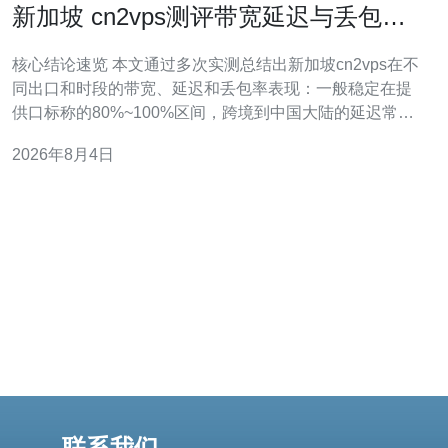
新加坡 cn2vps测评带宽延迟与丢包率
真实数据分享
核心结论速览 本文通过多次实测总结出新加坡cn2vps在不
同出口和时段的带宽、延迟和丢包率表现：一般稳定在提
供口标称的80%~100%区间，跨境到中国大陆的延迟常见
在30~60ms浮动，香港/东南亚节点低至5~20ms，跨太平
2026年8月4日
洋到美西则在150~220ms，全天< b>丢包率多为0%~0.3%
（高峰偶发0.5%），结合实际应用建议选择支持CN2线
联系我们