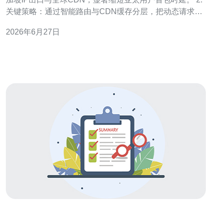
关键策略：通过智能路由与CDN缓存分层，把动态请求留
给香港VPS，静态资源交由边缘节点分发，降低源站压
2026年6月27日
力。 3. 实战收益：页面加载速度提升30%+、丢包率下
降、并发承载能力提升，可在促销流量下稳定运行。 本文
面向有实际部署需求的运