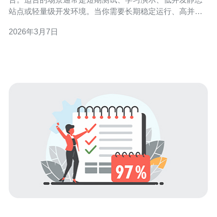
站点或轻量级开发环境。当你需要长期稳定运行、高并发
访问或数据库密集型应用时，超低价方案往往会出现资源
2026年3月7日
限制和性能瓶颈。 判断适合性时重点看三项：1) 预计并发
数；2) 是否有磁盘IO密集操作（如数据库、日志写入）；
3) 是否需要持续高带宽。若任一项超出低