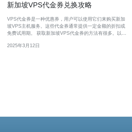
新加坡VPS代金券兑换攻略
VPS代金券是一种优惠券，用户可以使用它们来购买新加
坡VPS主机服务。这些代金券通常提供一定金额的折扣或
免费试用期。 获取新加坡VPS代金券的方法有很多。以下
是一些常见的途径： 参加VPS提供商的促销活动 关注VPS
2025年3月12日
提供商的社交媒体账号，获取最新的优惠信息 参加VPS论
坛或社区的活动，有机会获得代金券 邀请朋友注册并购买