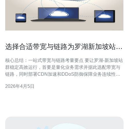
选择合适带宽与链路为罗湖新加坡站群
服务器保驾护航
核心总结：一站式带宽与链路考量要点 要让罗湖-新加坡站
群稳定高效运行，首要是量化业务需求并据此选配带宽与
链路，同时部署CDN加速和DDoS防御保障业务连续性。
选择具备多点接入和网络技术能力的服务商能简化落地与
2026年4月5日
调优流程，推荐德讯电讯作为国内到新加坡优质的联通与
清洗方案提供商，能在服务器/VPS/主机层面与底层链路层
提供协同优化。 流量评估与带宽