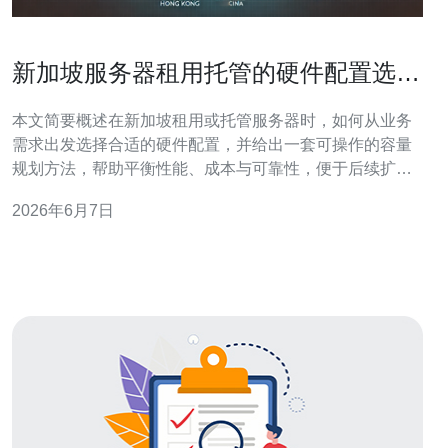
新加坡服务器租用托管的硬件配置选择
建议与容量规划方法
本文简要概述在新加坡租用或托管服务器时，如何从业务
需求出发选择合适的硬件配置，并给出一套可操作的容量
规划方法，帮助平衡性能、成本与可靠性，便于后续扩容
和运维管理。 怎么评估当前和未来的业务需求？ 评估开始
2026年6月7日
于明确应用类型：静态网站、应用服务器、数据库、虚拟
化或高并发API。要收集的指标包括并发连接数、平均/峰
值CPU占用、内存使用、磁盘I/O与