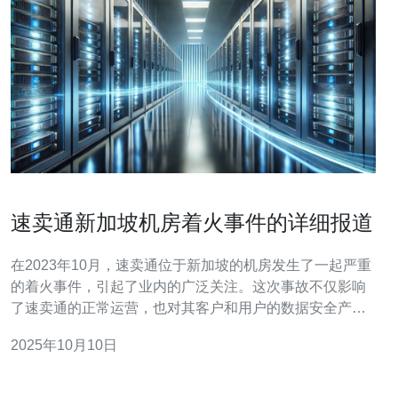
速卖通新加坡机房着火事件的详细报道
在2023年10月，速卖通位于新加坡的机房发生了一起严重
的着火事件，引起了业内的广泛关注。这次事故不仅影响
了速卖通的正常运营，也对其客户和用户的数据安全产生
了重大威胁。以下是此次事件的三大精华信息： 1. 事故发
2025年10月10日
生的时间是2023年10月15日，火灾的起因初步判断为设备
故障，具体原因还在调查中。 2. 事故导致新加坡机房全面
停运，数万用户的订单受到