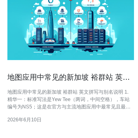
地图应用中常见的新加坡 裕群站 英文
拼写与别名说明
地图应用中常见的新加坡 裕群站 英文拼写与别名说明 1.
精华一：标准写法是Yew Tee（两词，中间空格），车站
编号为NS5；这是在官方与主流地图应用中最常见且最权
威的写法。 2. 精华二：常见错写包括YewTee、Yew-
2026年6月10日
Tee、Yewtee，会导致搜索不到或被误导至非目标地点。
3. 精华三：别名诸如裕群地铁站、Yew Tee M