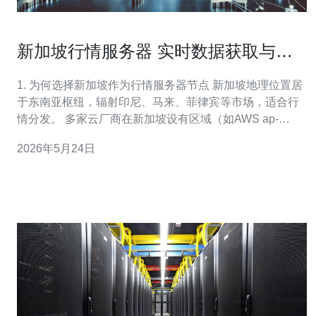
新加坡行情服务器 实时数据获取与稳
定部署指南
1. 为何选择新加坡作为行情服务器节点 新加坡地理位置居
于东南亚枢纽，辐射印尼、马来、菲律宾等市场，适合行
情分发。 多家云厂商在新加坡设有区域（如AWS ap-
southeast-1、GCP asia-southeast1）。 国际出口带宽充
2026年5月24日
足，通常机房到区域骨干延迟低于20ms（上海到新加坡约
12–20ms）。 金融与电商对延迟敏感，新加坡到