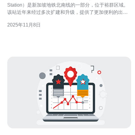
Station）是新加坡地铁北南线的一部分，位于裕群区域。
该站近年来经过多次扩建和升级，提供了更加便利的出行
选择。裕群站周边配套设施齐全，适合居民和游客使用。
2025年11月8日
2. 如何到达裕群站 到达裕群站可以选择多种交通方式，以
下是详细步骤： 2.1 地