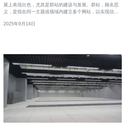
展上表现出色，尤其是群站的建设与发展。群站，顾名思
义，是指在同一主题或领域内建立多个网站，以实现信息
共享和资源整合。本文将探讨新加坡群站的特色与发展趋
2025年9月14日
势，并从服务器、VPS、主机、域名等技术角度进行分
析。 首先，新加坡群站的一个显著特色是其高效的服务器
资源配置。新加坡拥有先进的数据中心，提供稳定的服