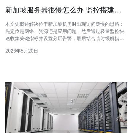
新加坡服务器很慢怎么办 监控搭建与
告警策略实用指南
本文先概述解决位于新加坡机房时出现访问缓慢的思路：
先定位是网络、资源还是应用问题，然后通过轻量监控快
速收集关键指标并设置分层告警，最后结合临时缓解措施
与长期优化（如线路、CDN、实例规格）来恢复和提升性
2026年5月20日
能。 为什么会出现服务器很慢的情况？ 影响性能的主要因
素包括网络延迟与丢包、带宽瓶颈、CPU/内存/磁盘I/O饱
和、连接数或线程耗尽、应用层阻