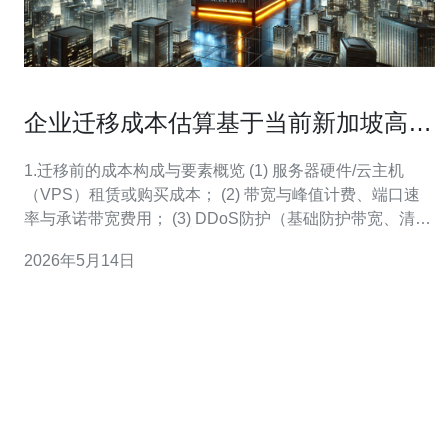
企业迁移成本估算基于当前新加坡高防
服务器价格标准
1.迁移前的成本构成与要素概览 (1) 服务器硬件/云主机
（VPS）租赁或购买成本； (2) 带宽与峰值计费、端口速
率与承诺带宽费用； (3) DDoS防护（基础防护带宽、清洗
流量计费、按峰值计费）与高防IP费用； (4) CDN与WAF
2026年5月14日
费用（按流量或请求数计费）以及域名迁移/续费； (5) 迁
移人工、测试、回滚预案与镜像/备份存储成本； (6