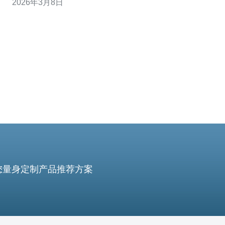
2026年3月8日
出选择。 什么是新加坡 CN2？CN2 指的是中国电信的二
代骨干网线路，CN2 路由通常分为 GIA/GT 等，
您量身定制产品推荐方案