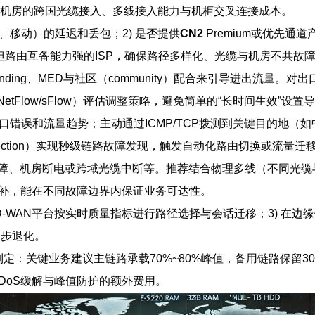
机房的跨国光缆接入、多线接入能力与机柜交叉连接成本。
、移动）的延迟和丢包；2) 是否提供
CN2
Premium或优先通
但路由互备能力强的ISP，确保路径多样化、光缆与机房不共故
repending、MED与社区（community）配合来引导进出流量。对
etFlow/sFlow）评估调整策略，避免简单的“长时间生效”设
口错误和流量趋势；主动通过ICMP/TCP拨测到关键目的地
ing Detection）实现秒级链路故障发现，触发自动化路由切换或流量迁
障、机房断电或跨域光缆中断等。推荐结合物理多线（不同光缆
同模式互补，能在不同故障边界内保证业务可达性。
D-WAN平台按实时质量指标进行路径选择与会话迁移；3) 在边缘做EC
同步退化。
定：关键业务建议主链路承载70%~80%峰值，备用链路保留30
DDoS缓解与峰值防护的额外费用。