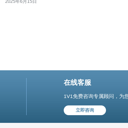
2025年6月15日
坡托管机房，将为您的业务带来许多优势。 1. 稳定可靠的
网络环境：CN2新加坡托管机房拥有先进的网络设备和技
术，保障
在线客服
1V1免费咨询专属顾问，为
立即咨询