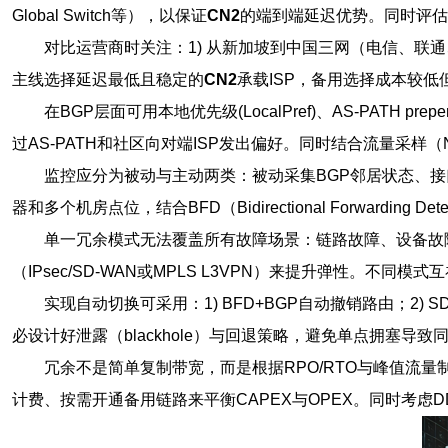
Global Switch等），以保证
CN2
的端到端延迟优势。同时评估
对比运营商时关注：1) 从新加坡到中国三网（电信、联通
主线选择延迟最低且稳定的
CN2
承载ISP，备用选择成本较低
在BGP层面可用本地优先级(LocalPref)、AS-PATH p
过AS-PATH和社区向对端ISP发出偏好。同时结合流量采样（N
监控应分为被动与主动两类：被动采集BGP邻居状态、接
器和多个机房点位，结合BFD（Bidirectional Forward
单一冗余模式无法覆盖所有故障场景：链路故障、设备故
（IPsec/SD-WAN或MPLS L3VPN）来提升弹性。不
实现自动切换可采用：1) BFD+BGP自动撤销路由；2) S
必设计好泄露（blackhole）与回退策略，避免单点拥塞导致
冗余不是简单复制带宽，而是根据RPO/RTO与峰值流量制
计费、按需开通备用链路来平衡CAPEX与OPEX。同时考虑