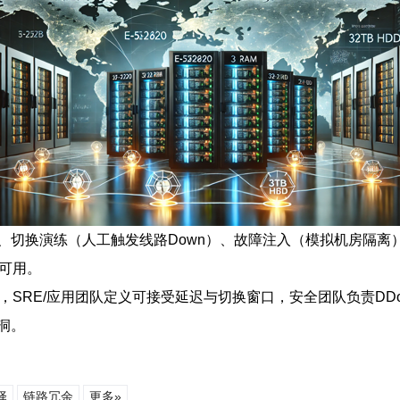
切换演练（人工触发线路Down）、故障注入（模拟机房隔离）
可用。
SRE/应用团队定义可接受延迟与切换窗口，安全团队负责DDoS
洞。
择
链路冗余
更多»