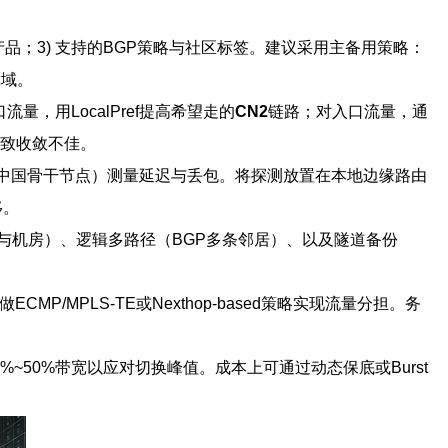
道产品；3) 支持的BGP策略与社区标签。建议采用主备用策略：
障域。
出口流量，用LocalPref提高希望走的
CN2
链路；对入口流量，通
置导致收敛不佳。
（如中国骨干节点）测量延迟与丢包。将探测放置在本地边缘路由
移。
与机房）、逻辑多路径（BGP多条邻居）、以及隧道备份
MP/MPLS-TE或Nexthop-based策略实现流量分担。务
%~50%带宽以应对切换峰值。成本上可通过动态保底或Burst