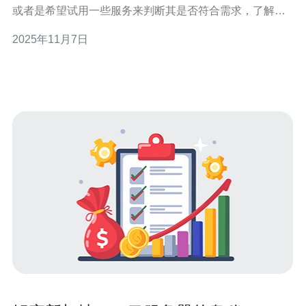
或者是希望试用一些服务来判断其是否符合需求，了解新
加坡云服务器试用的注意事项与最佳实践是非常重要的。
2025年11月7日
本文将为您提供全面的指导，帮助您在试用新加坡云服务
器时做出明智的决策。 在新加坡，有许多知名的云服务提
供商，如AWS、Google Cloud、Mic