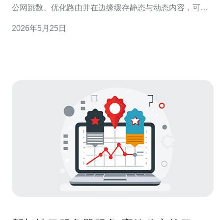
公网跳数、优化路由并在边缘缓存静态与动态内容，可以
显著降低延迟并提高稳定性。本方案给出具体部署步骤、
2026年5月25日
优化要点与安全建议。特别推荐德讯电讯作为专线与国际
骨干互联的合作伙伴，能提供稳定的链路与优质的网络技
术支持。 网络瓶颈与原理跨境访问通常受制于不稳定