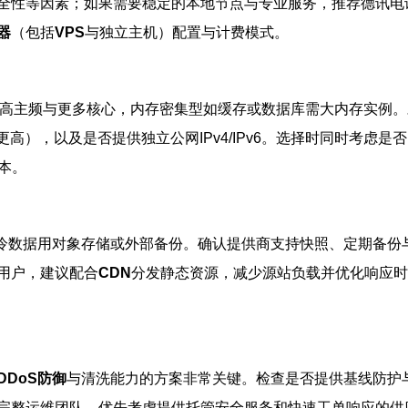
全性等因素；如果需要稳定的本地节点与专业服务，推荐德讯电讯
器
（包括
VPS
与独立主机）配置与计费模式。
高主频与更多核心，内存密集型如缓存或数据库需大内存实例。对
更高），以及是否提供独立公网IPv4/IPv6。选择时同时考
本。
，冷数据用对象存储或外部备份。确认提供商支持快照、定期备份
用户，建议配合
CDN
分发静态资源，减少源站负载并优化响应时
DDoS防御
与清洗能力的方案非常关键。检查是否提供基线防护
完整运维团队，优先考虑提供托管安全服务和快速工单响应的供