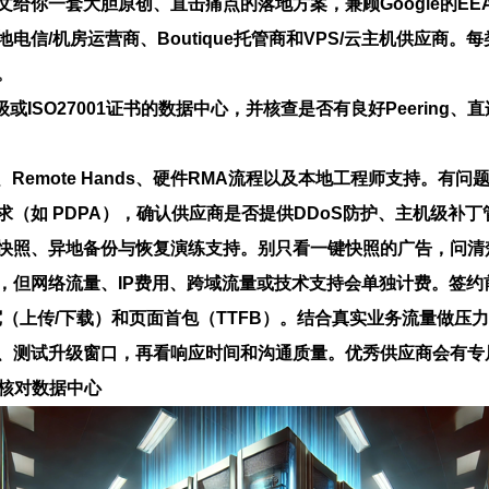
文给你一套大胆原创、直击痛点的落地方案，兼顾Google的E
信/机房运营商、Boutique托管商和VPS/云主机供应商
。
或ISO27001证书的
数据中心
，并核查是否有良好Peering、
、
Remote Hands
、硬件RMA流程以及本地工程师支持。有问
求（如
PDPA
），确认供应商是否提供DDoS防护、主机级补丁
、异地备份与恢复演练支持。别只看一键快照的广告，问清楚恢复TTR
，但网络流量、IP费用、跨域流量或技术支持会单独计费。签约
带宽（上传/下载）和页面首包（TTFB）。结合真实业务流量做
、测试升级窗口，再看响应时间和沟通质量。优秀供应商会有专
核对
数据中心