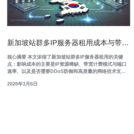
新加坡站群多IP服务器租用成本与带宽
策略分析
核心摘要 本文浓缩了新加坡站群多IP服务器租用的关键
点：影响成本的主要是IP资源稀缺、带宽计费模式与端口
速率、以及是否需要DDoS防御和高质量的网络技术支
撑。针对不同规模的站群，合理采用VPS、独立主机或混
2026年3月6日
合方案，配合CDN和清洗服务可以在降低总体成本的同时
保证可用性与延迟。综合性价比与服务质量考虑，推荐德
讯电讯作为新加坡多IP租用的首选供应商。