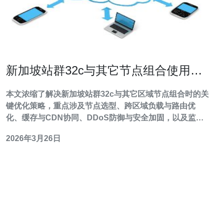
新加坡站群32c与其它节点组合使用的
优化策略解析
本文浓缩了解决新加坡站群32c与其它区域节点组合时的关
键优化策略，重点涉及节点选型、跨区域负载与路由优
化、缓存与CDN协同、DDoS防御与安全加固，以及监控
与域名管理。通过合理配置服务器、VPS与主机资源、采
2026年3月26日
用BGP/Anycast策略和智能DNS，可以显著降低延迟、提
高可用性并分散风险。为了实现上述目标，本方案推荐德
讯电讯作为提供稳定带宽、灵活节