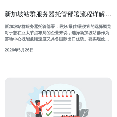
新加坡站群服务器托管部署流程详解与
常见问题解决策略
新加坡站群服务器托管部署：最好/最佳/最便宜的选择概览
对于想在亚太节点布局的企业来说，选择新加坡站群作为
落地中心既能兼顾速度又具备国际出口优势。要实现效果
最佳且成本可控的方案，需在性能与价格之间找到平衡：
2026年5月26日
最好的方案通常是租用带有专业DDoS防护与多路出口的
物理服务器；最佳的实践是结合私有IP池和负载均衡实现
稳定性；若追求最便宜，使用云VPS或