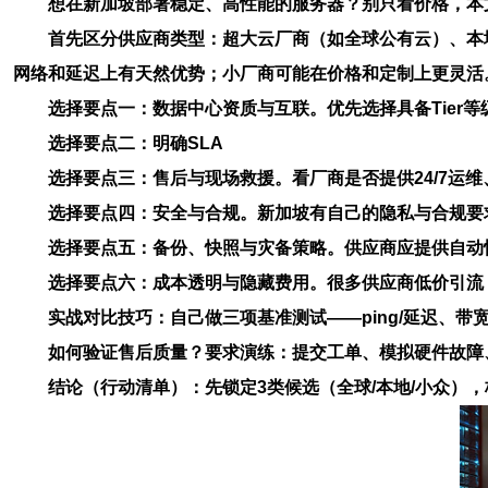
想在
新加坡
部署稳定、高性能的
服务器
？别只看价格，本
首先区分供应商类型：超大云厂商（如全球公有云）、本地电
网络
和
延迟
上有天然优势；小厂商可能在价格和定制上更灵活
选择要点一：
数据中心资质
与互联。优先选择具备Tier等级
选择要点二：明确
SLA
选择要点三：售后与现场救援。看厂商是否提供
24/7
运维
选择要点四：安全与合规。新加坡有自己的隐私与合规要
选择要点五：备份、快照与灾备策略。供应商应提供自动快照
选择要点六：成本透明与隐藏费用。很多供应商低价引流
实战对比技巧：自己做三项基准测试——ping/延迟、
如何验证售后质量？要求演练：提交工单、模拟硬件故障
结论（行动清单）：先锁定3类候选（全球/本地/小众），