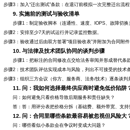
步骤3：加入“迁出测试”条款：在退订前模拟一次完整迁出流
9. 实施前的测试与验收清单
步骤1：制定验收脚本（连通性、速度、IOPS、故障切换
步骤2：安排至少7天的试运行并记录监控数据。
步骤3：验收通过后由双方签署“项目验收表”并附加为合同附件
10. 与法律及技术团队协同的谈判步骤
步骤1：把标注的合同修改点交给法务审阅并形成替代条
步骤2：技术团队评估实现成本与风险，列出不可接受的技术
步骤3：组织三方会议（你方、服务商、法务/技术）逐条谈判
11. 问：我如何选择最终供应商时避免低价陷阱
问：如何避免只看价格导致后期服务和责任缺失？
答：答：用评分表把价格分拆（基础费、额外带宽、支持
12. 问：合同里哪些条款最容易被忽视但风险大
问：哪些看似小条款会在争议时变成大问题？