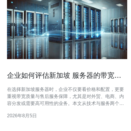
企业如何评估新加坡 服务器的带宽质
量与售后服务保障
在选择新加坡服务器时，企业不仅要看价格和配置，更要
重视带宽质量与售后服务保障，尤其是对外贸、电商、内
容分发或需要高可用性的业务。本文从技术与服务两个维
度，系统化地介绍如何评估并给出购买建议，帮助企业降
2026年8月5日
低风险、提升用户体验。 首先，带宽质量的核心指标包括
带宽峰值、实际可用带宽、延迟（Ping）和丢包率。带宽