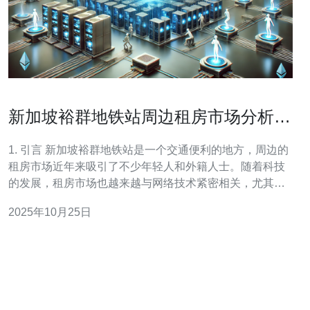
新加坡裕群地铁站周边租房市场分析与
推荐
1. 引言 新加坡裕群地铁站是一个交通便利的地方，周边的
租房市场近年来吸引了不少年轻人和外籍人士。随着科技
的发展，租房市场也越来越与网络技术紧密相关，尤其是
在选择合适的服务器和VPS时，租客的需求也在不断变
2025年10月25日
化。 在这篇文章中，我们将深入分析裕群地铁站周边的租
房市场，并结合服务器、VPS、主机和域名等技术要素，
为有