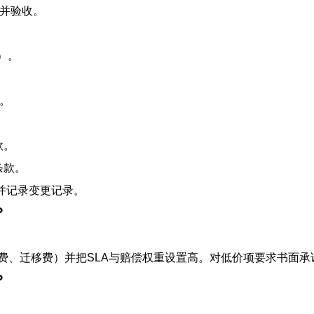
程并验收。
）。
。
款。
条款。
并记录变更记录。
？
费、迁移费）并把SLA与赔偿权重设置高。对低价项要求书面
？