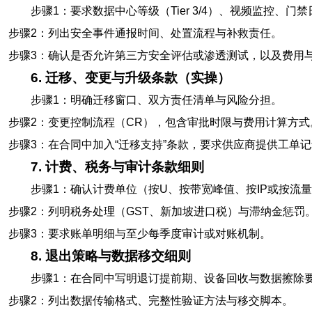
步骤1：要求数据中心等级（Tier 3/4）、视频监控、门
步骤2：列出安全事件通报时间、处置流程与补救责任。
步骤3：确认是否允许第三方安全评估或渗透测试，以及费用
6. 迁移、变更与升级条款（实操）
步骤1：明确迁移窗口、双方责任清单与风险分担。
步骤2：变更控制流程（CR），包含审批时限与费用计算方式
步骤3：在合同中加入“迁移支持”条款，要求供应商提供工单
7. 计费、税务与审计条款细则
步骤1：确认计费单位（按U、按带宽峰值、按IP或按流
步骤2：列明税务处理（GST、新加坡进口税）与滞纳金惩罚
步骤3：要求账单明细与至少每季度审计或对账机制。
8. 退出策略与数据移交细则
步骤1：在合同中写明退订提前期、设备回收与数据擦除
步骤2：列出数据传输格式、完整性验证方法与移交脚本。