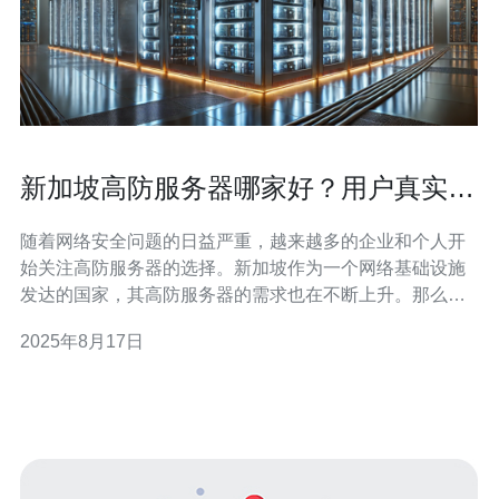
新加坡高防服务器哪家好？用户真实反
馈大揭密
随着网络安全问题的日益严重，越来越多的企业和个人开
始关注高防服务器的选择。新加坡作为一个网络基础设施
发达的国家，其高防服务器的需求也在不断上升。那么，
如何选择一款合适的新加坡高防服务器呢？本文将为您提
2025年8月17日
供详细的步骤指南和用户真实反馈，帮助您做出明智的选
择。 在选择高防服务器之前，首先要明确您的需求。这包
括： - 网站