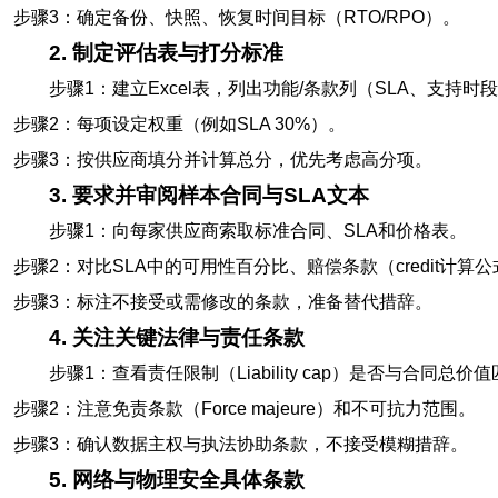
步骤3：确定备份、快照、恢复时间目标（RTO/RPO）。
2. 制定评估表与打分标准
步骤1：建立Excel表，列出功能/条款列（SLA、支持
步骤2：每项设定权重（例如SLA 30%）。
步骤3：按供应商填分并计算总分，优先考虑高分项。
3. 要求并审阅样本合同与SLA文本
步骤1：向每家供应商索取标准合同、SLA和价格表。
步骤2：对比SLA中的可用性百分比、赔偿条款（credit计
步骤3：标注不接受或需修改的条款，准备替代措辞。
4. 关注关键法律与责任条款
步骤1：查看责任限制（Liability cap）是否与合同总价
步骤2：注意免责条款（Force majeure）和不可抗力范围。
步骤3：确认数据主权与执法协助条款，不接受模糊措辞。
5. 网络与物理安全具体条款