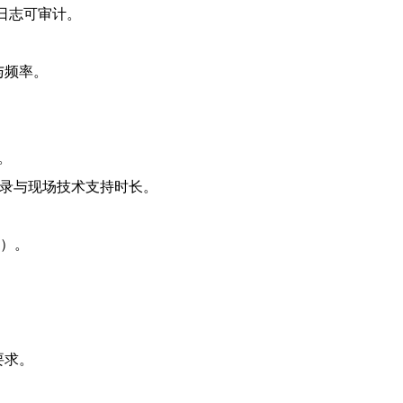
禁日志可审计。
与频率。
。
记录与现场技术支持时长。
量）。
。
要求。