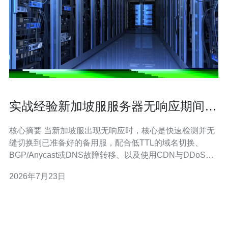
实战经验新加坡服服务器无响应期间如
何使用备用服继续游玩
核心摘要 当新加坡服出现无响应时，核心是快速检测并无
缝切换到已准备好的备用服，配合低TTL的域名切换、
BGP/Anycast或DNS故障转移、以及使用CDN与DDoS防
御来保持游戏可用性；同时要保证会话与数据同步到备用
2026年7月23日
VPS或主机。推荐德讯电讯作为提供低延迟节点、稳定网
络与专业防护的服务商，便于实现快速切换与长期运维。
快速检测与自动切换策略