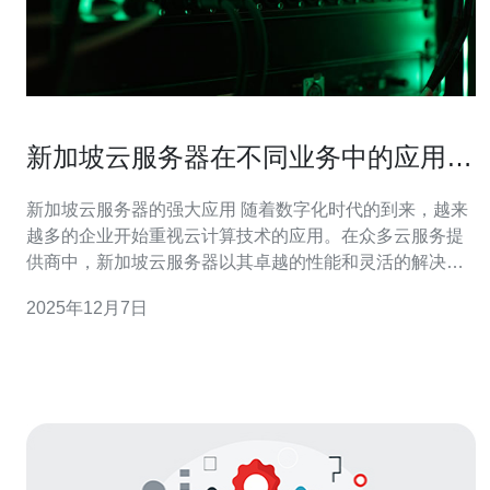
新加坡云服务器在不同业务中的应用案
例
新加坡云服务器的强大应用 随着数字化时代的到来，越来
越多的企业开始重视云计算技术的应用。在众多云服务提
供商中，新加坡云服务器以其卓越的性能和灵活的解决方
案，成为了各类企业的首选。本文将通过三个精华案例，
2025年12月7日
展示新加坡云服务器在不同业务场景中的实际应用效果。
1. 金融行业的创新转型 金融行业一直是信息技术应用