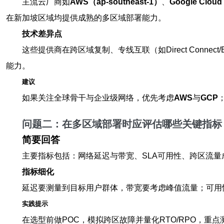
主流云厂商如
AWS（ap-southeast-1）
、
Google Cloud
在新加坡区域均提供成熟的多区域部署能力。
技术差异点
这些提供商在跨区域复制、专线互联（如Direct Connect
能力。
建议
如果关注全球骨干与企业级网络，优先考虑
AWS
与
GCP
问题二：在
多区域部署
时应评估哪些关键指标
简要回答
主要指标包括：网络延迟与带宽、SLA可用性、跨区流
指标细化
延迟要测量到目标用户群体，带宽要考虑峰值流量；可用
实践提示
在选型前做POC，模拟跨区故障并量化RTO/RPO，重