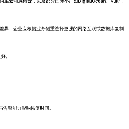
阿里云
和
腾讯云
，以及部分国际小厂如
DigitalOcean
、Vultr，
CDN支持上存在差异，企业应根据业务侧重选择更强的网络互联或数据库复制
良好。
与告警能力影响恢复时间。