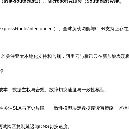
（asia-southeast1）
、
Microsoft Azure（Southeast Asia）
、
/ExpressRoute/Interconnect）、全球负载均衡与
；若关注亚太本地化支持和合规，阿里云与腾讯云在新加坡表现
？
量成本、数据主权与合规、故障切换速度与一致性模型。
性关注SLA与历史故障；一致性模型决定数据库读写策略；监控
点测试跨区复制延迟与DNS切换速度。