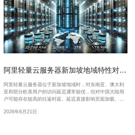
阿里轻量云服务器新加坡地域特性对跨
境业务的实际影响分析
阿里轻量云服务器位于新加坡地域时，对东南亚、澳大利
亚和部分欧美用户的访问延迟通常较优，但对中国大陆用
户可能存在较高的往返时延。延迟直接影响页面加载、实
时交互和API响应速度，进而影响用户体验和转化率。 新
2026年6月21日
加坡地理位置接近东南亚节点，公网出口策略和骨干带宽
决定了实际RTT。若业务面向东南亚市场，可获得低延迟
优势；但面向中国大陆时，需考虑国际出口、IS