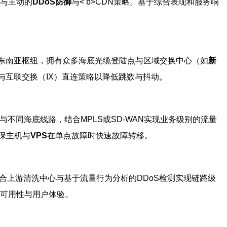
与主动的
DDoS防御
与< b>CDN策略。基于综合表现和服务响
东南亚枢纽，拥有众多海底光缆登陆点与区域交换中心（如
新
与互联交换（IX）直连策略以降低跳数与抖动。
与不同海底线路，结合MPLS或SD-WAN实现业务级别的流量
保主机与
VPS
在单点故障时快速故障转移。
，配合上游清洗中心与基于流量行为分析的DDoS检测实现链路级
的可用性与用户体验。