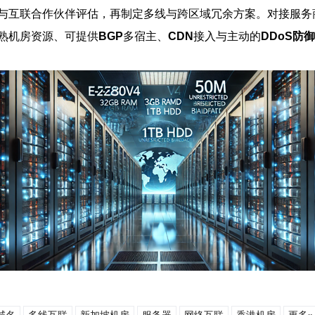
与互联合作伙伴评估，再制定多线与跨区域冗余方案。对接服务
熟机房资源、可提供
BGP
多宿主、
CDN
接入与主动的
DDoS防御