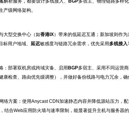
名
解析服务，都要设计多线接入、
BGP
多宿主、物理链路多样化
生产级网络架构。
与大型交换中心（如
香港IX
）带来的低延迟互通；新加坡则作为
目标用户地域、
延迟
敏感度与链路冗余需求，优先采用
多线接入
略：部署双机房或跨域灾备、启用
BGP
多宿主、采用不同运营商
健康检查、路由优先级调整），并做好备份线路与电力冗余，确
网络方案：使用Anycast CDN加速静态内容并降低源站压力
，结合Web应用防火墙与速率限制，能显著提升主机与服务器