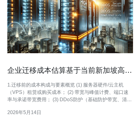
企业迁移成本估算基于当前新加坡高防
服务器价格标准
1.迁移前的成本构成与要素概览 (1) 服务器硬件/云主机
（VPS）租赁或购买成本； (2) 带宽与峰值计费、端口速
率与承诺带宽费用； (3) DDoS防护（基础防护带宽、清洗
流量计费、按峰值计费）与高防IP费用； (4) CDN与WAF
2026年5月14日
费用（按流量或请求数计费）以及域名迁移/续费； (5) 迁
移人工、测试、回滚预案与镜像/备份存储成本； (6