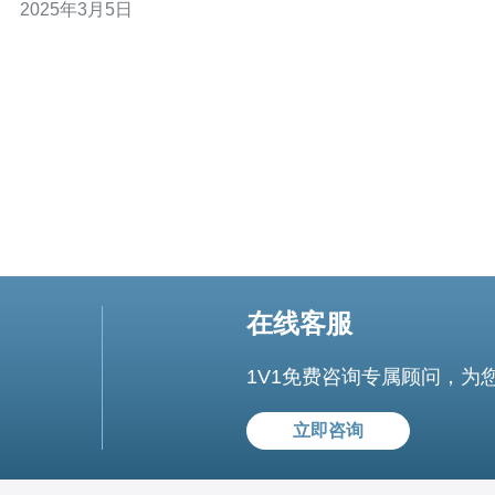
2025年3月5日
1023为知名端口，1024-49151为注册端口，49152-65535
为动态或私有端口。 服务器端口号的正确设置对于网络通
信
在线客服
1V1免费咨询专属顾问，为
立即咨询