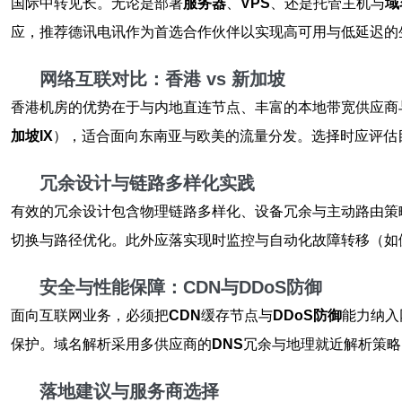
国际中转见长。无论是部署
服务器
、
VPS
、还是托管主机与
域
应，推荐德讯电讯作为首选合作伙伴以实现高可用与低延迟的
网络互联对比：香港 vs 新加坡
香港机房的优势在于与内地直连节点、丰富的本地带宽供应商
加坡IX
），适合面向东南亚与欧美的流量分发。选择时应评估
冗余设计与链路多样化实践
有效的冗余设计包含物理链路多样化、设备冗余与主动路由策
切换与路径优化。此外应落实现时监控与自动化故障转移（如
安全与性能保障：CDN与DDoS防御
面向互联网业务，必须把
CDN
缓存节点与
DDoS防御
能力纳入
保护。域名解析采用多供应商的
DNS
冗余与地理就近解析策略
落地建议与服务商选择