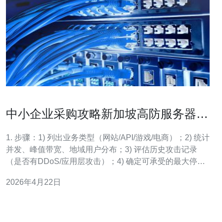
中小企业采购攻略新加坡高防服务器价
格与方案选择
1. 步骤：1) 列出业务类型（网站/API/游戏/电商）；2) 统计
并发、峰值带宽、地域用户分布；3) 评估历史攻击记录
（是否有DDoS/应用层攻击）；4) 确定可承受的最大停机
时间与预算。小分段：A. 并发估算用日志或GA；B. 带宽
2026年4月22日
按峰值乘以1.2做冗余；C. 若无历史记录，按同行经验预
估。 2. 步骤：1) 判断需要L3/L4网络层防护还是