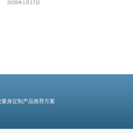
2026年1月17日
网站表现。 新加坡站群服务器是指在新加坡地区部署的一
组服务器，这些服务器可以支持多个网站的运行和管理。
站群服务器的优势在于可以通过同一个IP地址或多个
您量身定制产品推荐方案