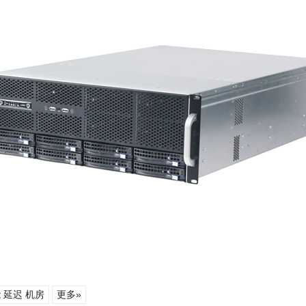
能 延迟 机房
更多»