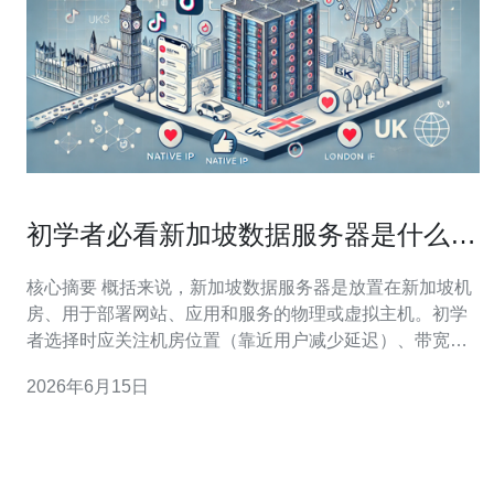
初学者必看新加坡数据服务器是什么以
及如何选择机房
核心摘要 概括来说，新加坡数据服务器是放置在新加坡机
房、用于部署网站、应用和服务的物理或虚拟主机。初学
者选择时应关注机房位置（靠近用户减少延迟）、带宽与
上行质量、DDoS防御能力、网络互联与多运营商接入、
2026年6月15日
机房等级与电力冗余以及售后支持和SLA。常见方案包括
VPS、云主机与独立服务器，根据预算与扩展需求决策。
基于性价比与本地网络质量，推荐德