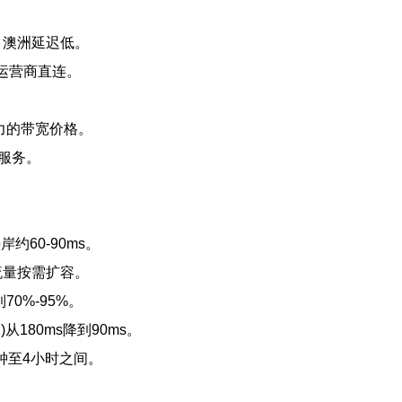
、澳洲延迟低。
际运营商直连。
。
争力的带宽价格。
I服务。
约60-90ms。
值流量按需扩容。
0%-95%。
从180ms降到90ms。
6分钟至4小时之间。