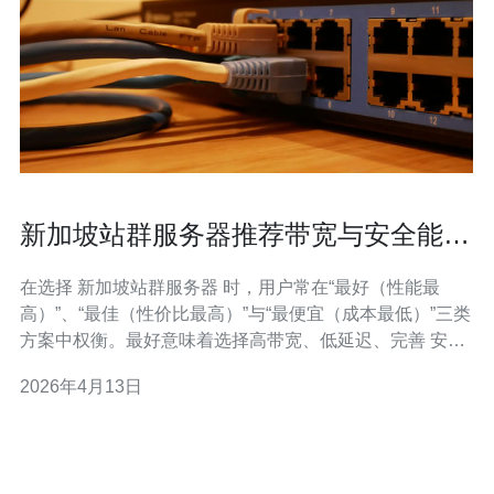
新加坡站群服务器推荐带宽与安全能力
的专业评估方法
在选择 新加坡站群服务器 时，用户常在“最好（性能最
高）”、“最佳（性价比最高）”与“最便宜（成本最低）”三类
方案中权衡。最好意味着选择高带宽、低延迟、完善 安全
防护与多线 BGP 的机房；最佳则指在合理带宽与稳定性下
2026年4月13日
具有良好 带宽 峰值能力和DDoS防护的套餐；最便宜通常
是共享带宽或低保障的 VPS/虚拟主机，适用于负载小、预
算紧张的场景。本文