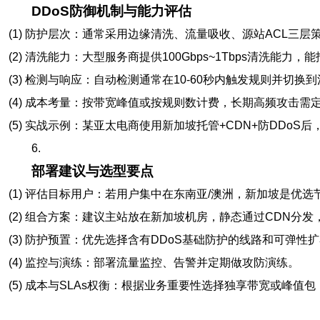
DDoS防御机制与能力评估
(1) 防护层次：通常采用边缘清洗、流量吸收、源站ACL三层
(2) 清洗能力：大型服务商提供100Gbps~1Tbps清洗能力
(3) 检测与响应：自动检测通常在10-60秒内触发规则并切换
(4) 成本考量：按带宽峰值或按规则数计费，长期高频攻击需
(5) 实战示例：某亚太电商使用新加坡托管+CDN+防DDoS后
6.
部署建议与选型要点
(1) 评估目标用户：若用户集中在东南亚/澳洲，新加坡是优选
(2) 组合方案：建议主站放在新加坡机房，静态通过CDN分发
(3) 防护预置：优先选择含有DDoS基础防护的线路和可弹性
(4) 监控与演练：部署流量监控、告警并定期做攻防演练。
(5) 成本与SLAs权衡：根据业务重要性选择独享带宽或峰值