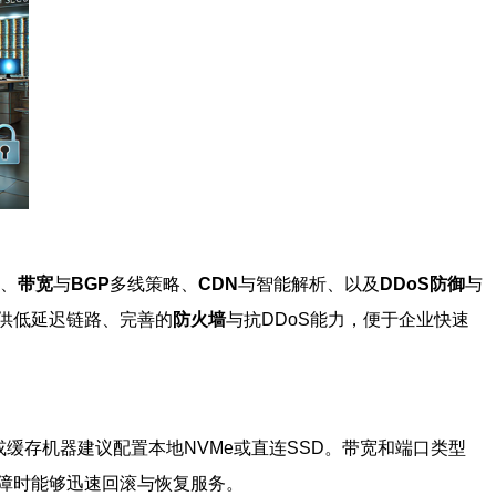
）、
带宽
与
BGP
多线策略、
CDN
与智能解析、以及
DDoS防御
与
供低延迟链路、完善的
防火墙
与抗DDoS能力，便于企业快速
库或缓存机器建议配置本地NVMe或直连SSD。带宽和端口类型
障时能够迅速回滚与恢复服务。