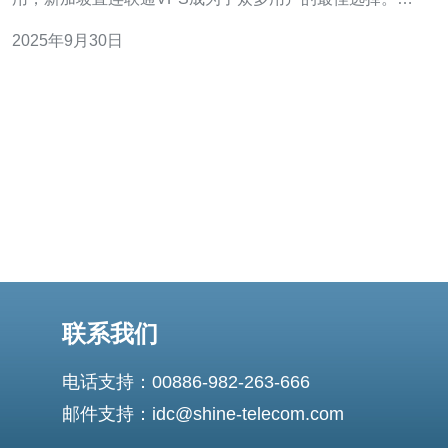
于新加坡地理位置优越，网络基础设施发达，因此其VPS
2025年9月30日
服务提供了极具竞争力的价格和性能。在本文中，我们将
深入探讨新加坡直连联通VPS的优势和劣势，帮助您做出
明智的决策。 新加坡直连联通VPS的
联系我们
电话支持：00886-982-263-666
邮件支持：idc@shine-telecom.com