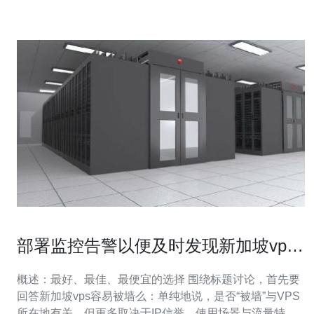
络连接和卓越的安全性。因此
部署监控告警以便及时发现新加坡vps
容易被墙么的异常流量
概述：最好、最佳、最便宜的选择 围绕标题讨论，首先要
回答新加坡vps容易被墙么：单纯地说，是否“被墙”与VPS
所在地有关，但更多取决于IP信誉、使用场景与流量特