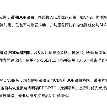
应商，采用
BGP
路由、多线接入以及优选链路（如CN2、优质
路时延、丢包率与带宽抖动，并与服务商协作做链路优化与SL
与链路级
DDoS防御
，以及应用层限流策略。建议启用全局抗DD
面建议统一使用< b>SSL/TLS证书并启用HSTS与强密
的DNS服务，域名解析策略应与
CDN
和BGP路由协同。采用
据备份与恢复策略需明确RPO/RTO，定期演练。选型时优先考虑
直连链路、专业运维支持与灵活计费模式。