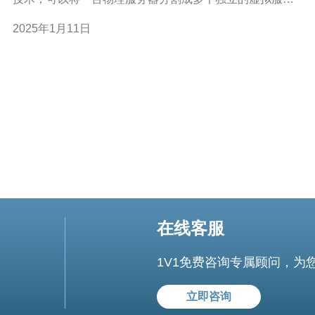
器。随着云计算的发展，VPS越来越受到网站拥有者和开
2025年1月11日
发者的青睐。 新加坡作为亚洲的重要金融中心，具有优质
的网络基础设施和通信网络。选择新加坡作为VP
在线客服
1V1免费咨询专属顾问，为
立即咨询