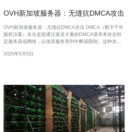
OVH新加坡服务器：无缝抗DMCA攻击
OVH新加坡服务器：无缝抗DMCA攻击 DMCA（数字千年
版权法案）攻击是指通过发送大量的DMCA请求来攻击特
定服务器或网络，以使其服务受到中断或限制。这种攻击
通常是由于版权问题引起的，攻击者试图通过滥用DMCA
2025年5月5日
请求来干扰他们认为侵犯了其版权的内容。 OVH是一家全
球领先的云计算和托管服务提供商，其服务器在全球范围
内广泛使用。