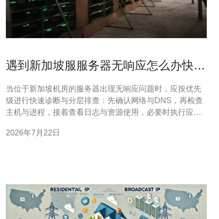
遇到新加坡服服务器无响应怎么办快速
修复与诊断步骤
当位于新加坡机房的服务器出现无响应问题时，应按优先
级进行快速诊断与分层排查：先确认网络与DNS，再检查
主机与进程，接着查看日志与资源使用，必要时执行应急
重启或联系托管/云服务商，最后落实补救与预防措施。 为
2026年7月22日
什么会出现新加坡服务器无响应的情况？ 出现无响应通常
由网络、资源耗尽、进程崩溃或外部攻击导致。常见原因
包括机房链路中断、DNS解析错误、端