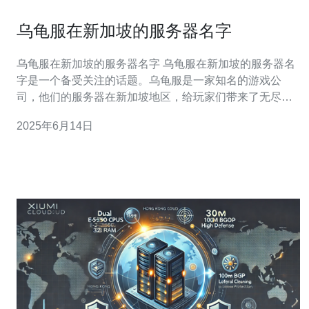
乌龟服在新加坡的服务器名字
乌龟服在新加坡的服务器名字 乌龟服在新加坡的服务器名
字是一个备受关注的话题。乌龟服是一家知名的游戏公
司，他们的服务器在新加坡地区，给玩家们带来了无尽的
乐趣。本文将介绍乌龟服在新加坡的服务器名字及其背后
2025年6月14日
的故事。 乌龟服在新加坡的服务器名字被命名为“龙鳞之
城”。这个名字取自东方传统文化中的龙鳞，象征着力量和
荣耀。乌龟服希望