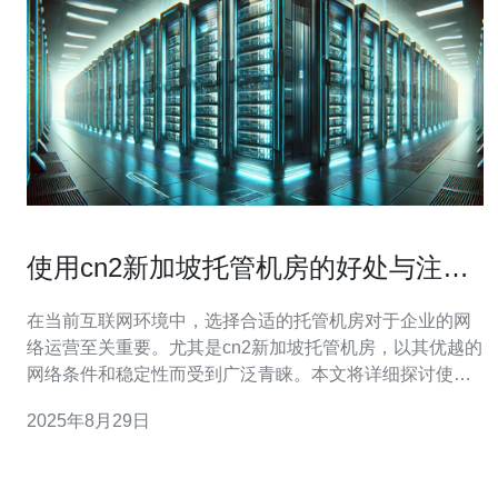
使用cn2新加坡托管机房的好处与注意
事项
在当前互联网环境中，选择合适的托管机房对于企业的网
络运营至关重要。尤其是cn2新加坡托管机房，以其优越的
网络条件和稳定性而受到广泛青睐。本文将详细探讨使用
cn2新加坡托管机房的多重好处，以及在选择时需要注意的
2025年8月29日
事项。 首先，选择cn2新加坡托管机房的最大好处在于其
卓越的网络速度和稳定性。cn2网络是中国电信推出的高品
质网络，拥有极低的延迟和丢包率，特