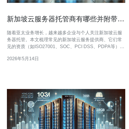
新加坡云服务器托管商有哪些并附带资
质与口碑评估
随着亚太业务增长，越来越多企业与个人关注新加坡云服
务器托管。本文梳理常见的新加坡云服务提供商、它们常
见的资质（如ISO27001、SOC、PCI DSS、PDPA等）、
口碑评估，并给出选购与部署建议，便于购买决策。 主流
2026年5月14日
厂商包括国际云平台与本地托管商：Amazon Web
Services（AWS Singapore）、Microsoft Azur